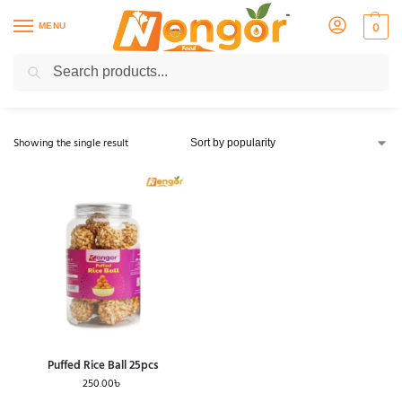
MENU
0
Puffed Rice Ball
Search
Showing the single result
Puffed Rice Ball 25pcs
250.00
৳