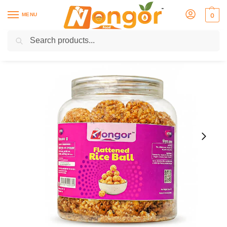
MENU
0
Search