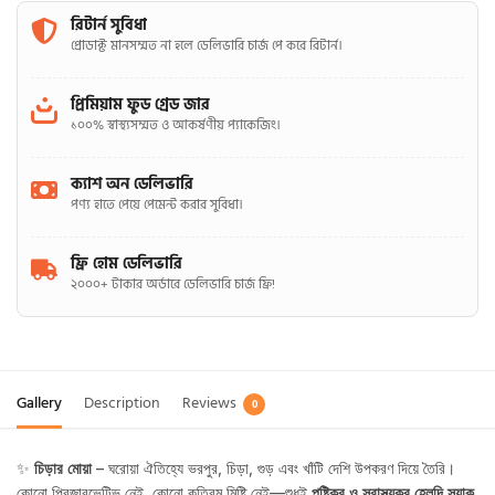
রিটার্ন সুবিধা
প্রোডাক্ট মানসম্মত না হলে ডেলিভারি চার্জ পে করে রিটার্ন।
প্রিমিয়াম ফুড গ্রেড জার
১০০% স্বাস্থ্যসম্মত ও আকর্ষণীয় প্যাকেজিং।
ক্যাশ অন ডেলিভারি
পণ্য হাতে পেয়ে পেমেন্ট করার সুবিধা।
ফ্রি হোম ডেলিভারি
২০০০+ টাকার অর্ডারে ডেলিভারি চার্জ ফ্রি!
Gallery
Description
Reviews
0
✨
চিড়ার মোয়া
– ঘরোয়া ঐতিহ্যে ভরপুর, চিড়া, গুড় এবং খাঁটি দেশি উপকরণ দিয়ে তৈরি।
কোনো প্রিজারভেটিভ নেই, কোনো কৃত্রিম মিষ্টি নেই—শুধুই
পুষ্টিকর ও স্বাস্থ্যকর হেলদি স্ন্যাক
,