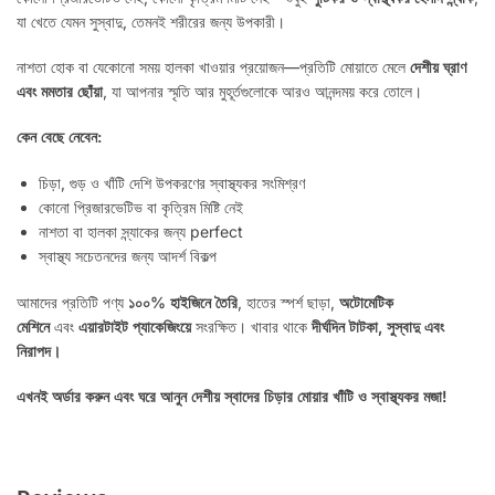
যা খেতে যেমন সুস্বাদু, তেমনই শরীরের জন্য উপকারী।
নাশতা হোক বা যেকোনো সময় হালকা খাওয়ার প্রয়োজন—প্রতিটি মোয়াতে মেলে
দেশীয় ঘ্রাণ
এবং মমতার ছোঁয়া
, যা আপনার স্মৃতি আর মুহূর্তগুলোকে আরও আনন্দময় করে তোলে।
কেন বেছে নেবেন:
চিড়া, গুড় ও খাঁটি দেশি উপকরণের স্বাস্থ্যকর সংমিশ্রণ
কোনো প্রিজারভেটিভ বা কৃত্রিম মিষ্টি নেই
নাশতা বা হালকা স্ন্যাকের জন্য perfect
স্বাস্থ্য সচেতনদের জন্য আদর্শ বিকল্প
আমাদের প্রতিটি পণ্য
১০০% হাইজিনে তৈরি
, হাতের স্পর্শ ছাড়া,
অটোমেটিক
মেশিনে
এবং
এয়ারটাইট প্যাকেজিংয়ে
সংরক্ষিত। খাবার থাকে
দীর্ঘদিন টাটকা, সুস্বাদু এবং
নিরাপদ।
এখনই অর্ডার করুন এবং ঘরে আনুন দেশীয় স্বাদের চিড়ার মোয়ার খাঁটি ও স্বাস্থ্যকর মজা!