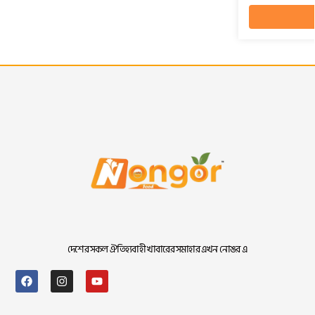
দেশের সকল ঐতিহ্যবাহী খাবারের সমাহার এখন নোঙর এ