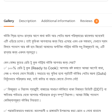
Gallery
Description
Additional information
Reviews
0
শুটকি প্রিয় হলেও রান্নার আগে মাথা কাটা আর পেটের ময়লা পরিষ্কারের ঝামেলায় অনেকেই
এটি এড়িয়ে চলেন। তাই ফুডিকা আপনাদের জন্য নিয়ে এসেছে এমন এক সমাধান, যেখানে স্বাদ
মিলবে শতভাগ আর কষ্ট হবে জিরো! আমাদের অর্গানিক লইট্ট্যা শুটকি শুধু বিষমুক্তই নয়, এটি
রান্নার জন্য একদম প্রস্তুত।
কেন নোঙ্গর ফুডের রেডি টু কুক লইট্ট্যা শুটকি আপনার জন্য সেরা?
✅ ১০০% রেডি টু কুক (Ready to Cook): আপনার কষ্ট কমাতে আমরা আগেই মাথা,
লেজ ও পাখনা ফেলে দিয়েছি। সবচেয়ে বড় সুবিধা হলো প্রতিটি শুটকির পেটের ময়লা (Guts)
নিখুঁতভাবে পরিষ্কার করা, তাই কাটার বা বাছার কোনো টেনশন নেই!
✅ বিষমুক্ত ও নিরাপদ গ্যারান্টি: বাজারের সাধারণ শুটকিতে থাকা বিষাক্ত ডিডিটি (DDT) বা
ক্ষতিকর পাউডার থেকে আপনার পরিবারকে রাখুন সম্পূর্ণ নিরাপদ। আমরা দিচ্ছি শতভাগ
কেমিক্যালমুক্ত শুটকির নিশ্চয়তা।
✅ প্রাকৃতিকভাবে শুকানো: মহেশখালী ও রাঙ্গাবালি উপকূলের কড়া রোদে ও লোনা বাতাসে