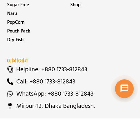
Sugar Free
Shop
Naru
PopCorn
Pouch Pack
Dry Fish
যোগাযোগ
Helpline: +880 1733-812843
Call: +880 1733-812843
WhatsApp: +880 1733-812843
Mirpur-12, Dhaka Bangladesh.
Copyright © 2026 | Nongor Food & Beverage | Designed By
Badhon Khandoker