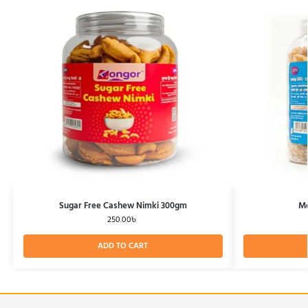
Sugar Free Cashew Nimki 300gm
Mo
250.00
৳
ADD TO CART