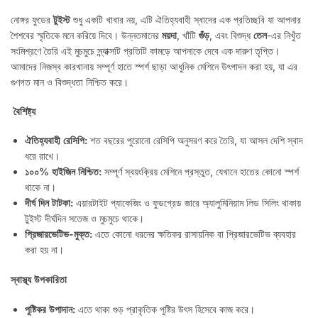
নোঙ্গর ফুডের
টুইস্ট
শুধু একটি খাবার নয়, এটি ঐতিহ্যবাহী স্বাদের এক প্রতিচ্ছবি যা আপনার
শৈশবের স্মৃতিকে মনে করিয়ে দিবে। উন্নতমানের
ময়দা
, খাঁটি
গুঁড়
, এবং বিশুদ্ধ
তেল
-এর নিখুঁত
সংমিশ্রণে তৈরি এই মুচমুচে স্ন্যাক্সটি প্রতিটি কামড়ে আপনাকে দেবে এক দারুণ তৃপ্তি।
আমাদের নিজস্ব কারখানায় সম্পূর্ণ হাতে স্পর্শ ছাড়া আধুনিক মেশিনে উৎপাদন করা হয়, যা এর
গুণগত মান ও বিশুদ্ধতা নিশ্চিত করে।
বৈশিষ্ট্য
ঐতিহ্যবাহী রেসিপি:
শত বছরের পুরোনো রেসিপি অনুসরণ করে তৈরি, যা আসল দেশি স্বাদ
ধরে রাখে।
১০০% হাইজিন নিশ্চিত:
সম্পূর্ণ স্বয়ংক্রিয় মেশিনে প্রস্তুত, যেখানে হাতের কোনো স্পর্শ
থাকে না।
দীর্ঘ দিন টাটকা:
এয়ারটাইট প্যাকেজিং ও ফুডগ্রেড জারে অ্যালুমিনিয়াম লিড সিলিং থাকায়
টুইস্ট দীর্ঘদিন সতেজ ও মুচমুচে থাকে।
প্রিজারভেটিভ-মুক্ত:
এতে কোনো ধরনের ক্ষতিকর রাসায়নিক বা প্রিজারভেটিভ ব্যবহার
করা হয় না।
স্বাস্থ্য উপকারিতা
পুষ্টিকর উপাদান:
এতে থাকা গুড় প্রাকৃতিক পুষ্টির উৎস হিসেবে কাজ করে।